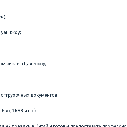
и);
Гуанчжоу;
том числе в Гуанчжоу;
а отгрузочных документов.
бао, 1688 и пр.).
ашей поездки в Китай и готовы предоставить професси