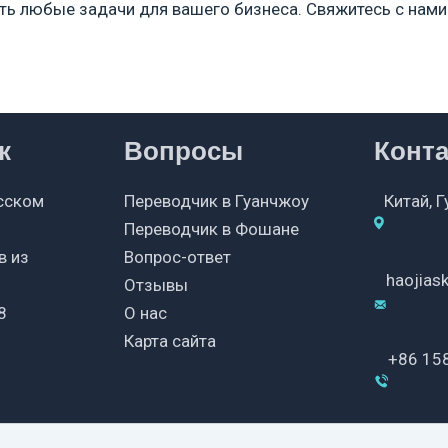
ть любые задачи для вашего бизнеса. Свяжитесь с нами
к
Вопросы
Конт
сском
Переводчик в Гуанчжоу
Китай, 
Переводчик в Фошане
в из
Вопрос-ответ
haojia
Отзывы
8
О нас
Карта сайта
+86 15