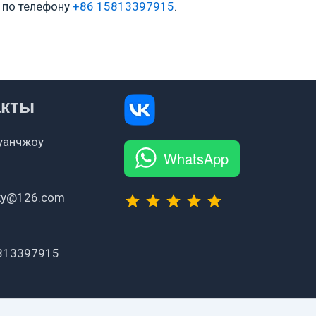
 по телефону
+86 15813397915
.
акты
Гуанчжоу
WhatsApp
⭐
⭐
⭐
⭐
⭐
Рейтинг: 5 из 5.
sky@126.com
813397915