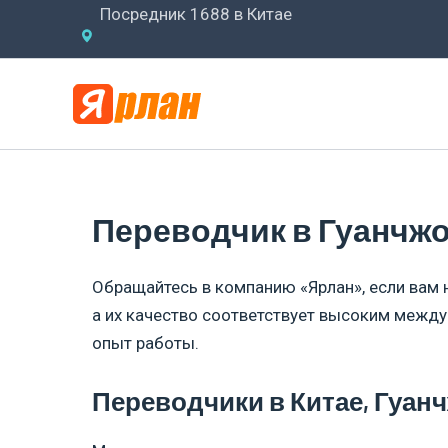
Перейти
Посредник 1688 в Китае
к
содержимому
Переводчик в Гуанчж
Обращайтесь в компанию «Ярлан», если вам н
а их качество соответствует высоким межд
опыт работы.
Переводчики в Китае, Гуан