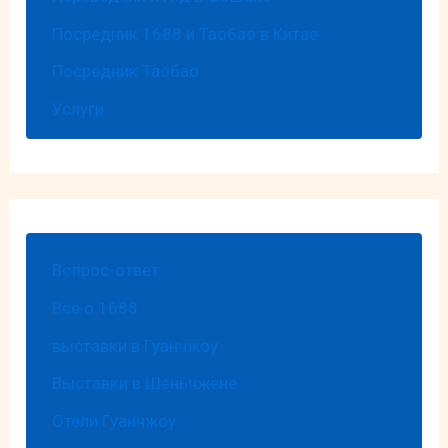
Посредник 1688 и Таобао в Китае
Посредник Таобао
Услуги
Вопрос-ответ
Все о 1688
выставки в Гуанчжоу
Выставки в Шеньчжене
Отели Гуанчжоу