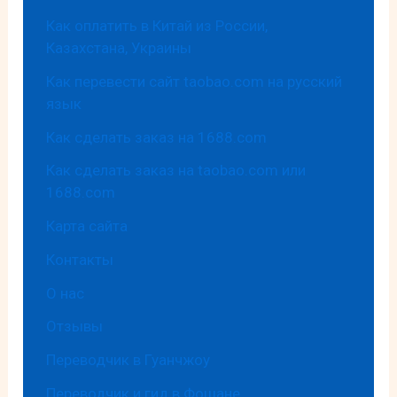
Как оплатить в Китай из России,
Казахстана, Украины
Как перевести сайт taobao.com на русский
язык
Как сделать заказ на 1688.com
Как сделать заказ на taobao.com или
1688.com
Карта сайта
Контакты
О нас
Отзывы
Переводчик в Гуанчжоу
Переводчик и гид в Фошане