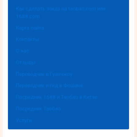
Как сделать заказ на taobao.com или
1688.com
Карта сайта
Контакты
О нас
Отзывы
Переводчик в Гуанчжоу
Переводчик и гид в Фошане
Посредник 1688 и Таобао в Китае
Посредник Таобао
Услуги