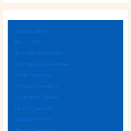
Вопрос-ответ
Все о 1688
выставки в Гуанчжоу
Выставки в Шеньчжене
Отели Гуанчжоу
погода в Гуанчжоу
Посредник Таобао
рынки Гуанчжоу
Традиции Китая
Туры в Гуанчжоу