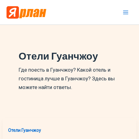
Перейти
к
Mai
содержимому
Men
Отели Гуанчжоу
Где поесть в Гуанчжоу? Какой отель и
гостиница лучше в Гуанчжоу? Здесь вы
можете найти ответы.
Отели Гуанчжоу