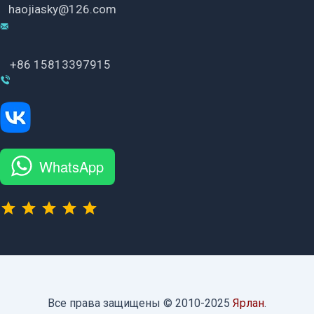
haojiasky@126.com
+86 15813397915
WhatsApp
⭐
⭐
⭐
⭐
⭐
Рейтинг: 5 из 5.
Все права защищены © 2010-2025
Ярлан
.