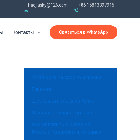
haojiasky@126.com
+86 15813397915
Связаться в WhatsApp
вы
Контакты
1688.com на русском языке
Главная
Доставка грузов из Китая
Заказать товары онлайн
Как оплатить в Китай из
России, Казахстана, Украины