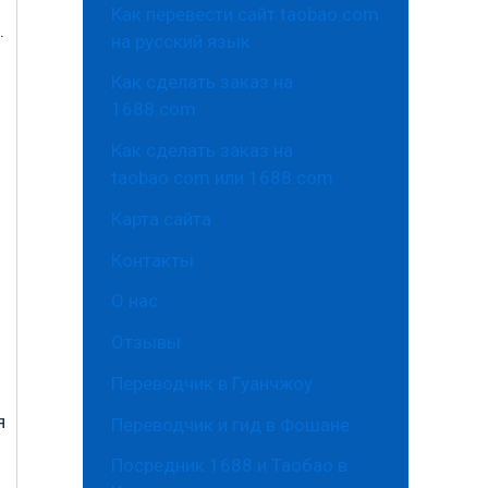
Как перевести сайт taobao.com
.
на русский язык
Как сделать заказ на
1688.com
Как сделать заказ на
taobao.com или 1688.com
Карта сайта
Контакты
О нас
Отзывы
Переводчик в Гуанчжоу
я
Переводчик и гид в Фошане
Посредник 1688 и Таобао в