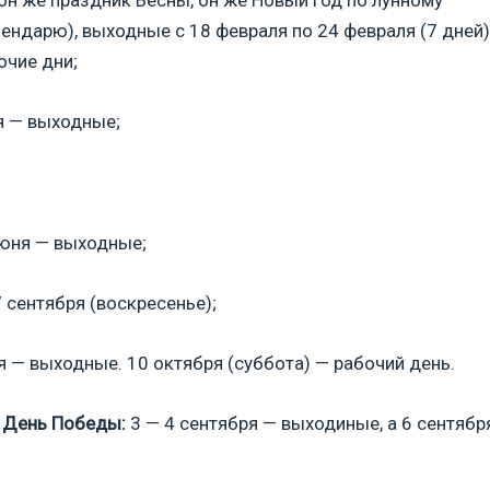
он же праздник Весны, он же Новый Год по лунному
ендарю), выходные с 18 февраля по 24 февраля (7 дней)
очие дни;
ля — выходные;
юня — выходные;
 сентября (воскресенье);
я — выходные. 10 октября (суббота) — рабочий день.
к
День Победы:
3 — 4 сентября — выходиные, а 6 сентябр