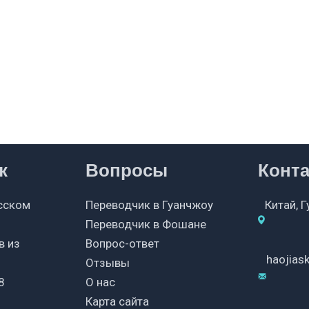
к
Вопросы
Конт
сском
Переводчик в Гуанчжоу
Китай, 
Переводчик в Фошане
в из
Вопрос-ответ
haojia
Отзывы
8
О нас
Карта сайта