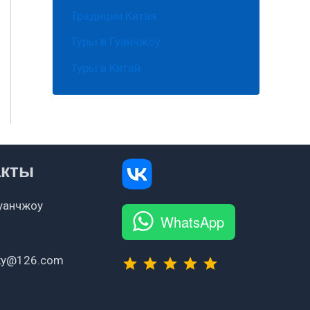
Традиции Китая
Туры в Гуанчжоу
Туры в Китай
акты
Гуанчжоу
WhatsApp
⭐
⭐
⭐
⭐
⭐
Рейтинг: 5 из 5.
sky@126.com