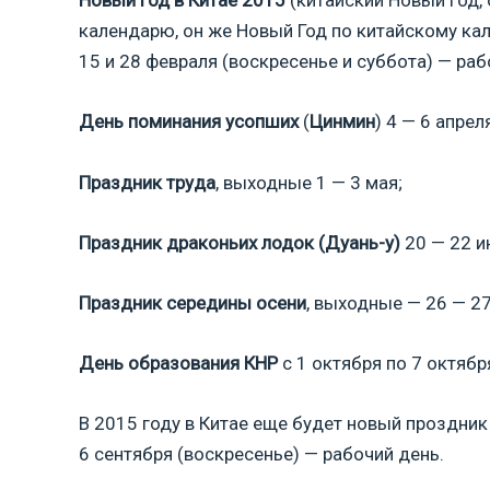
Новый Год в Китае 2015
(китайский Новый год, 
календарю, он же Новый Год по китайскому кал
15 и 28 февраля (воскресенье и суббота) — раб
День поминания усопших
(
Цинмин
) 4 — 6 апре
Праздник труда
, выходные 1 — 3 мая;
Праздник драконьих лодок (Дуань-у)
20 — 22 и
Праздник середины осени
, выходные — 26 — 27
День образования КНР
с 1 октября по 7 октябр
В 2015 году в Китае еще будет новый проздни
6 сентября (воскресенье) — рабочий день.