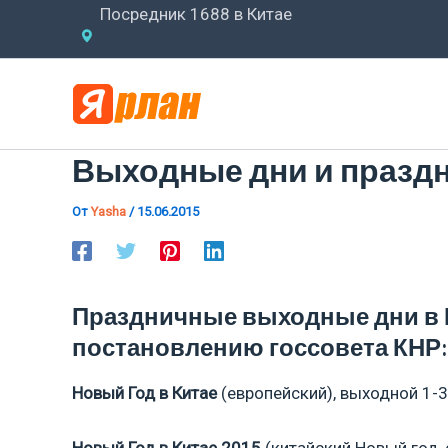
Перейти
Посредник 1688 в Китае
к
содержимому
Выходные дни и праздни
От
Yasha
/
15.06.2015
Праздничные выходные дни в Ки
постановлению госсовета КНР:
Новый Год в Китае
(европейский), выходной 1-3