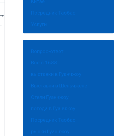
Китае
Посредник Таобао
Услуги
в Китай (Гуанчжоу и Фошань)
Вопрос-ответ
Все о 1688
выставки в Гуанчжоу
Выставки в Шеньчжене
Отели Гуанчжоу
погода в Гуанчжоу
Посредник Таобао
рынки Гуанчжоу