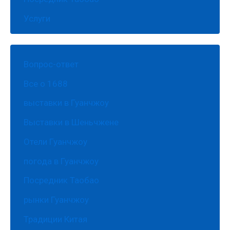
Услуги
Вопрос-ответ
Все о 1688
выставки в Гуанчжоу
Выставки в Шеньчжене
Отели Гуанчжоу
погода в Гуанчжоу
Посредник Таобао
рынки Гуанчжоу
Традиции Китая