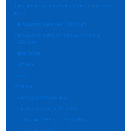
Как перевести сайт taobao.com на русский
язык
Как сделать заказ на 1688.com
Как сделать заказ на taobao.com или
1688.com
Карта сайта
Контакты
О нас
Отзывы
Переводчик в Гуанчжоу
Переводчик и гид в Фошане
Посредник 1688 и Таобао в Китае
Посредник Таобао