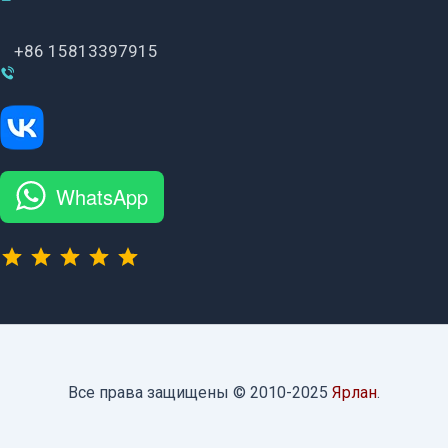
+86 15813397915
WhatsApp
⭐
⭐
⭐
⭐
⭐
Рейтинг: 5 из 5.
Все права защищены © 2010-2025
Ярлан
.