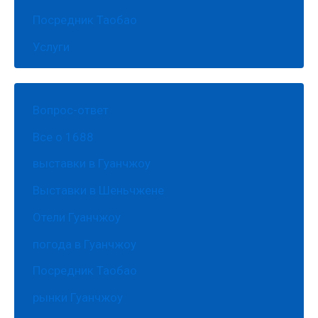
Посредник Таобао
Услуги
Вопрос-ответ
Все о 1688
выставки в Гуанчжоу
Выставки в Шеньчжене
Отели Гуанчжоу
погода в Гуанчжоу
Посредник Таобао
рынки Гуанчжоу