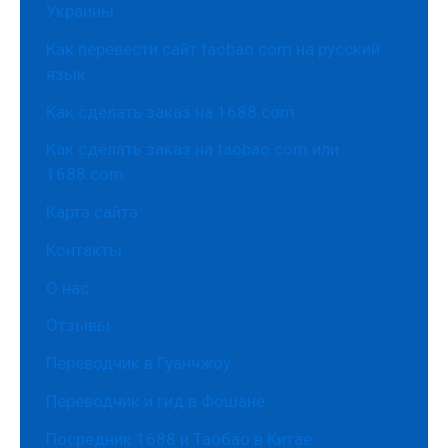
Украины
Как перевести сайт taobao.com на русский
язык
Как сделать заказ на 1688.com
Как сделать заказ на taobao.com или
1688.com
Карта сайта
Контакты
О нас
Отзывы
Переводчик в Гуанчжоу
Переводчик и гид в Фошане
Посредник 1688 и Таобао в Китае