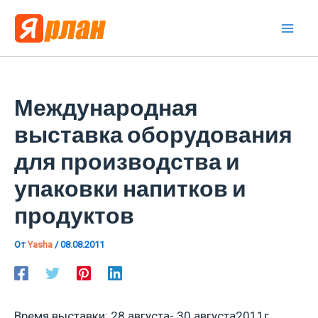
Перейти
к
Mai
содержимому
Men
Международная
выставка оборудования
для производства и
упаковки напитков и
продуктов
От
Yasha
/
08.08.2011
Время выставки: 28 августа- 30 августа2011г.