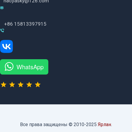
haojiasky@126.com
+86 15813397915
WhatsApp
⭐
⭐
⭐
⭐
⭐
Рейтинг: 5 из 5.
Все права защищены © 2010-2025
Ярлан
.