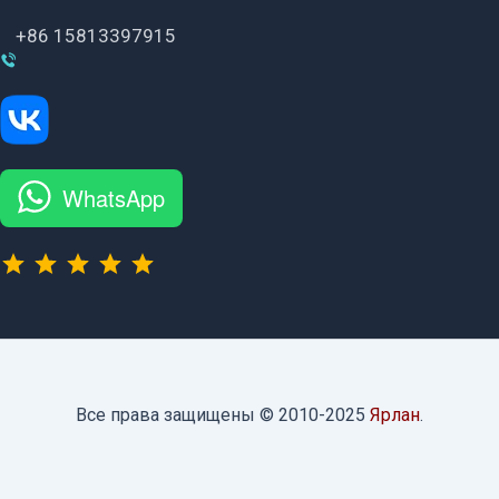
+86 15813397915
WhatsApp
⭐
⭐
⭐
⭐
⭐
Рейтинг: 5 из 5.
Все права защищены © 2010-2025
Ярлан
.