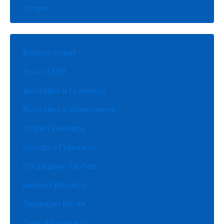
Услуги
Вопрос-ответ
Все о 1688
выставки в Гуанчжоу
Выставки в Шеньчжене
Отели Гуанчжоу
погода в Гуанчжоу
Посредник Таобао
рынки Гуанчжоу
Традиции Китая
Туры в Гуанчжоу