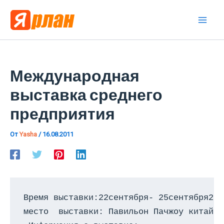
Перейти
к
Mai
содержимому
Men
Международная
выставка среднего
предприятия
От
Yasha
/
16.08.2011
Время выставки:22сентября- 25сентября2011
место  выставки: Павильон Пачжоу китайск