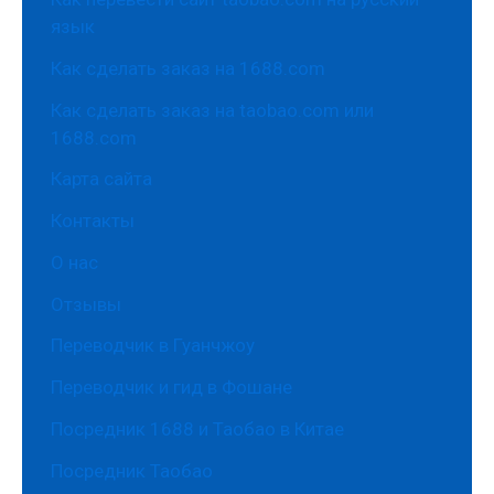
язык
Как сделать заказ на 1688.com
Как сделать заказ на taobao.com или
1688.com
Карта сайта
Контакты
О нас
Отзывы
Переводчик в Гуанчжоу
Переводчик и гид в Фошане
Посредник 1688 и Таобао в Китае
Посредник Таобао