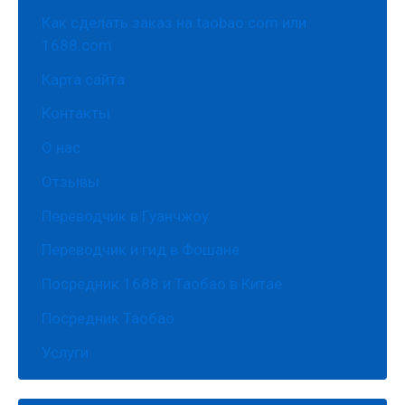
Как сделать заказ на taobao.com или
1688.com
Карта сайта
Контакты
О нас
Отзывы
Переводчик в Гуанчжоу
Переводчик и гид в Фошане
Посредник 1688 и Таобао в Китае
Посредник Таобао
Услуги