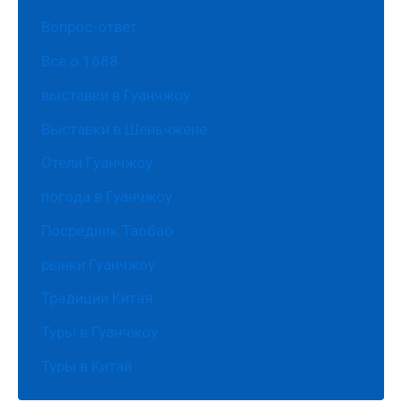
Вопрос-ответ
Все о 1688
выставки в Гуанчжоу
Выставки в Шеньчжене
Отели Гуанчжоу
погода в Гуанчжоу
Посредник Таобао
рынки Гуанчжоу
Традиции Китая
Туры в Гуанчжоу
Туры в Китай