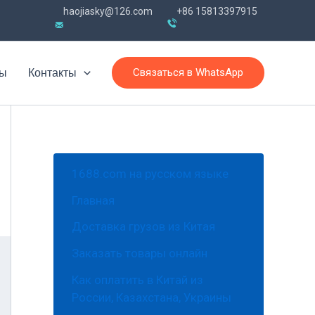
haojiasky@126.com
+86 15813397915
Связаться в WhatsApp
вы
Контакты
1688.com на русском языке
Главная
Доставка грузов из Китая
Заказать товары онлайн
Как оплатить в Китай из
России, Казахстана, Украины