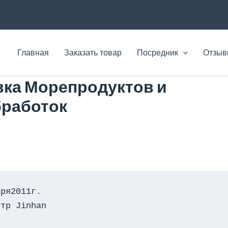
Главная
Заказать товар
Посредник
Отзы
ка Морепродуктов и
бработок
ря2011г.

тр Jinhan
