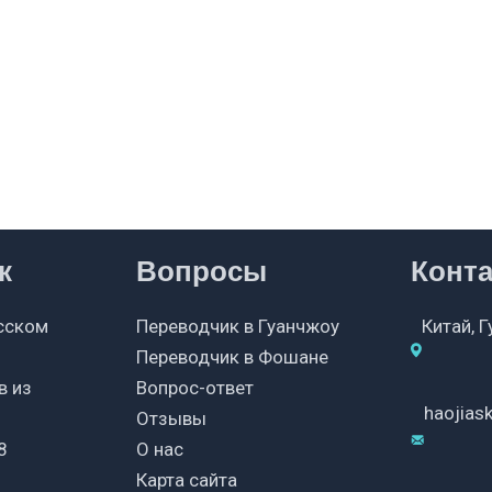
к
Вопросы
Конт
сском
Переводчик в Гуанчжоу
Китай, 
Переводчик в Фошане
в из
Вопрос-ответ
haojia
Отзывы
8
О нас
Карта сайта