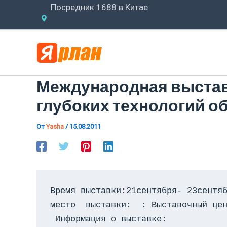
Перейти
Посредник 1688 в Китае
к
содержимому
Международная выстав
глубоких технологий о
От
Yasha
/
15.08.2011
Время выставки:21сентября- 23сентяб
место  выставки:  : Выставочный цен
 Информация о выставке:
