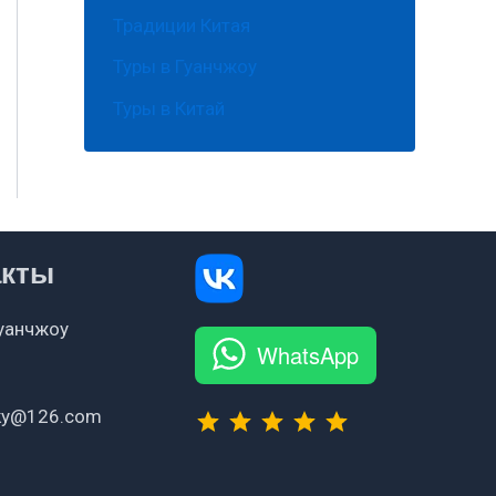
Традиции Китая
Туры в Гуанчжоу
Туры в Китай
акты
Гуанчжоу
WhatsApp
⭐
⭐
⭐
⭐
⭐
Рейтинг: 5 из 5.
sky@126.com