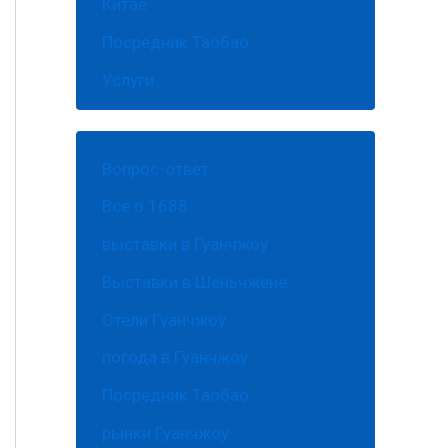
Китае
Посредник Таобао
Услуги
Вопрос-ответ
Все о 1688
выставки в Гуанчжоу
Выставки в Шеньчжене
Отели Гуанчжоу
погода в Гуанчжоу
Посредник Таобао
рынки Гуанчжоу