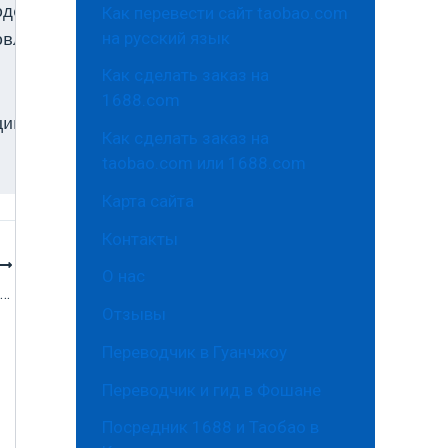
Как перевести сайт taobao.com
доросли, морепродукты огурцов и другие морепр
на русский язык
вление закуски из морепродуктов, рыбные консе
Как сделать заказ на
1688.com
ии воды,

Как сделать заказ на
taobao.com или 1688.com
Карта сайта
Контакты
О нас
Международная выставка пищевой промышленности, упаковочного оборудования и сопутствующего оборудования
Отзывы
Переводчик в Гуанчжоу
Переводчик и гид в Фошане
Посредник 1688 и Таобао в